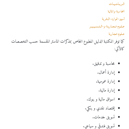
الــريــاضـيــات
المحاسبة-والمالية
تسيير-الموارد-البشرية
عــلــوم-تــجــاريـة-و-الــتــســيــيــر
عــلـوم-تـجـارية
كما توفر المكتبة الدليل المطبوع الخاص بمذكرات الماستر المقسمة حسب التخصصات
كالآتي:
محاسبة و تدقيق.
إدارة أعمال.
إدارة عمومية.
إدارة مالية.
اسواق مالية و بنوك.
إقتصاد نقدي و بنكي.
تسويق خدمات.
تسويق فندقي و سياحي.